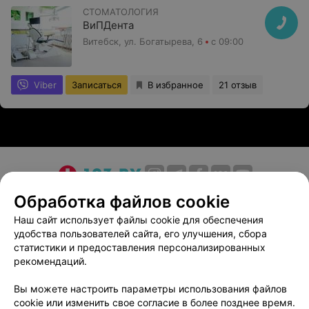
СТОМАТОЛОГИЯ
ВиПДента
Витебск, ул. Богатырева, 6
с 09:00
Viber
Записаться
В избранное
21 отзыв
О проекте
Новости проекта
Размещение рекламы
Обработка файлов cookie
Медицинский маркетинг
Публичный договор
Наш сайт использует файлы cookie для обеспечения
удобства пользователей сайта, его улучшения, сбора
Пользовательское соглашение
Способы оплаты
статистики и предоставления персонализированных
Вакансии
Партнеры
рекомендаций.
Написать руководителю 103.by
Вы можете настроить параметры использования файлов
Написать в поддержку
cookie или изменить свое согласие в более позднее время.